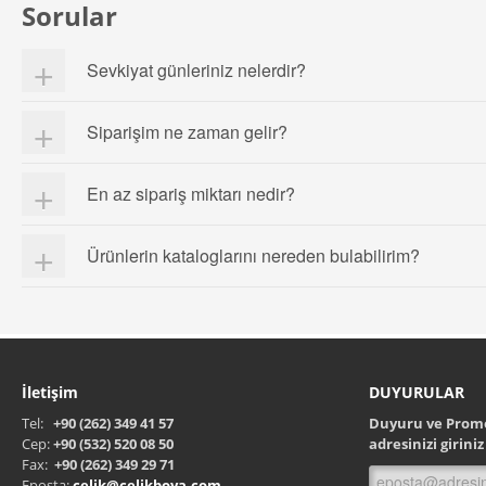
Sorular
Sevkiyat günleriniz nelerdir?
Pazartesi-İzmit ve Körfez
Siparişim ne zaman gelir?
Salı-İzmit ve Köyler
Gün içinde vermiş olduğunuz siparişler stoklarımızda mevcut ise bir so
Çarşamba-İzmit ve Körfez
En az sipariş miktarı nedir?
Perşembe-Gölcük ve Karamürsel
Firmaların yayınladığı fiyat listesi kataloglarında bulunan koli içerisind
Ürünlerin kataloglarını nereden bulabilirim?
FIRATBORU Fiyat Listesi
Dekor Grubu Fiyat Listesi
İletişim
DUYURULAR
Tel:
+90 (262) 349 41 57
Duyuru ve Promos
Cep:
+90 (532) 520 08 50
adresinizi giriniz
Fax:
+90 (262) 349 29 71
Eposta:
celik@celikboya.com