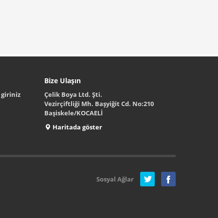
Bize Ulaşın
giriniz
Çelik Boya Ltd. Şti.
Vezirçiftliği Mh. Başyiğit Cd. No:210
Başiskele/KOCAELİ
Haritada göster
Sosyal Ağlar