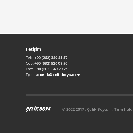
İletişim
Tel:
+90 (262) 349 41 57
Cep:
+90 (532) 520 08 50
Fax:
+90 (262) 349 29 71
Eposta:
celik@celikboya.com
© 2002-2017 :
Çelik Boya
. -- . Tüm hakl