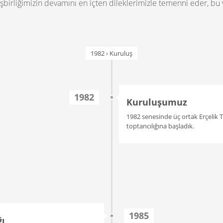
 işbirliğimizin devamını en içten dileklerimizle temenni eder, bu v
1982 › Kuruluş
1982
Kuruluşumuz
1982 senesinde üç ortak Erçelik T
toptancılığına başladık.
1985
ğı