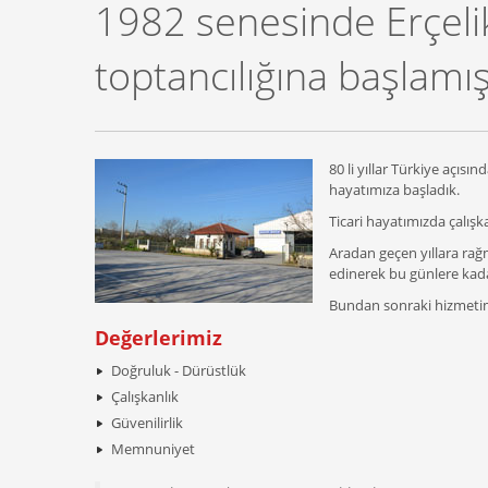
1982 senesinde Erçelik
toptancılığına başlamış
80 li yıllar Türkiye açıs
hayatımıza başladık.
Ticari hayatımızda çalışk
Aradan geçen yıllara ra
edinerek bu günlere kada
Bundan sonraki hizmetimi
Değerlerimiz
Doğruluk - Dürüstlük
Çalışkanlık
Güvenilirlik
Memnuniyet