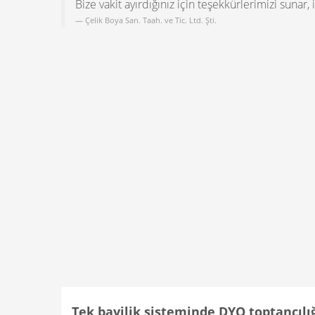
Bize vakit ayırdığınız için teşekkürlerimizi sunar,
Çelik Boya San. Taah. ve Tic. Ltd. Şti.
Tek bayilik sisteminde DYO toptancılı